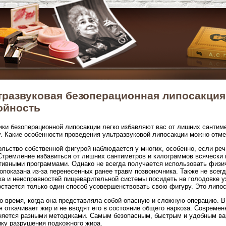
тразвуковая безоперационная липосакция
ойность
ки безоперационной липосакции легко избавляют вас от лишних сантим
. Какие особенности проведения ультразвуковой липосакции можно отме
льство собственной фигурой наблюдается у многих, особенно, если реч
Стремление избавиться от лишних сантиметров и килограммов всяческ
тивными программами. Однако не всегда получается использовать физич
опоказана из-за перенесенных ранее травм позвоночника. Также не всег
а и неисправностей пищеварительной системы посидеть на голодовке уж
остается только один способ усовершенствовать свою фигуру. Это липос
 время, когда она представляла собой опасную и сложную операцию. В
я откачивает жир и не вводят его в состояние общего наркоза. Совреме
яется разными методиками. Самым безопасным, быстрым и удобным ва
ку разрушения подкожного жира.