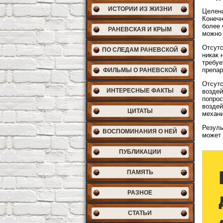
ИСТОРИИ ИЗ ЖИЗНИ
Целена
Конечн
более 
РАНЕВСКАЯ И КРЫМ
можно 
Отсутс
ПО СЛЕДАМ РАНЕВСКОЙ
никак 
требуе
препар
ФИЛЬМЫ О РАНЕВСКОЙ
Отсутс
ИНТЕРЕСНЫЕ ФАКТЫ
воздей
попрос
воздей
ЦИТАТЫ
механи
Резуль
ВОСПОМИНАНИЯ О НЕЙ
может 
ПУБЛИКАЦИИ
ПАМЯТЬ
РАЗНОЕ
СТАТЬИ