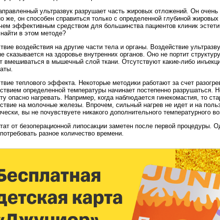
правленный ультразвук разрушает часть жировых отложений. Он очень 
о же, он способен справиться только с определенной глубиной жировых 
чем эффективным средством для большинства пациентов клиник эстети
найти в этом методе?
твие воздействия на другие части тела и органы. Воздействие ультраз
не сказывается на здоровье внутренних органов. Оно не портит структуру
т вмешиваться в мышечный слой ткани. Отсутствуют какие-либо инъекц
аты.
твие теплового эффекта. Некоторые методики работают за счет разогрев
ствием определенной температуры начинает постепенно разрушаться. Но
ту опасно нагревать. Например, когда наблюдается гинекомастия, то с
ствие на молочные железы. Впрочем, сильный нагрев не идет и на польз
чески, вы не почувствуете никакого дополнительного температурного во
тат от безоперационной липосакции заметен после первой процедуры. 
потребовать разное количество времени.