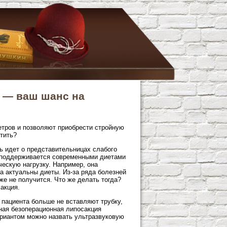
 — ваш шанс на
етров и позволяют приобрести стройную
тить?
ь идет о представительницах слабого
и поддерживается современными диетами
ескую нагрузку. Например, она
да актуальны диеты. Из-за ряда болезней
е не получится. Что же делать тогда?
акция.
 пациента больше не вставляют трубку,
нная безоперационная липосакция
риантом можно назвать ультразвуковую