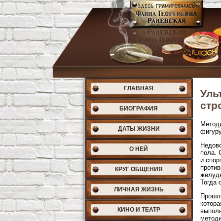
ГЛАВНАЯ
Уль
стр
БИОГРАФИЯ
Методи
ДАТЫ ЖИЗНИ
фигуру
Недово
О НЕЙ
пола. 
и спор
против
КРУГ ОБЩЕНИЯ
желудк
Тогда 
ЛИЧНАЯ ЖИЗНЬ
Прошло
котора
КИНО И ТЕАТР
выполн
методи