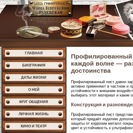
ГЛАВНАЯ
Профилированный л
каждой волне — ра
БИОГРАФИЯ
достоинства
ДАТЫ ЖИЗНИ
Профилированный лист давно зар
активно применяют в частном и 
О НЕЙ
устойчивости к внешним воздейст
выбирать этот материал и какие 
КРУГ ОБЩЕНИЯ
Конструкция и разновидн
ЛИЧНАЯ ЖИЗНЬ
Профилированный лист представл
который придаёт изделию дополни
защиты от коррозии металл покры
КИНО И ТЕАТР
цвет и устойчивость к ультрафиол