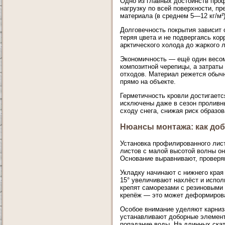
Одно из главных достоинств про
нагрузку по всей поверхности, п
материала (в среднем 5—12 кг/м²
Долговечность покрытия зависит 
теряя цвета и не подвергаясь ко
арктического холода до жаркого л
Экономичность — ещё один весом
композитной черепицы, а затраты
отходов. Материал режется обыч
прямо на объекте.
Герметичность кровли достигаетс
исключены даже в сезон проливны
сходу снега, снижая риск образо
Нюансы монтажа: как доб
Установка профилированного лист
листов с малой высотой волны о
Основание выравнивают, проверя
Укладку начинают с нижнего края
15° увеличивают нахлёст и испол
крепят саморезами с резиновыми 
крепёж — это может деформирова
Особое внимание уделяют карниз
устанавливают доборные элементы
попадание воды. На длинных ска