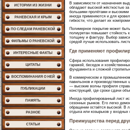
В зависимости от назначения вы
ИСТОРИИ ИЗ ЖИЗНИ
обладают высокой жёсткостью за
большими пролётами и высокими н
иногда применяются и для кровел
РАНЕВСКАЯ И КРЫМ
гибкости, что делает их компром
Полимерное покрытие может быть
ПО СЛЕДАМ РАНЕВСКОЙ
полиуретан повышает стойкость 
толщину и фактуру. Выбор зависи
ФИЛЬМЫ О РАНЕВСКОЙ
средой лучше использовать лист
Где применяют профилир
ИНТЕРЕСНЫЕ ФАКТЫ
Сфера использования профилиров
ЦИТАТЫ
гаражей, беседок и хозяйственны
фундамента и сложной стропильно
ВОСПОМИНАНИЯ О НЕЙ
В коммерческом и промышленном 
павильонов и производственных ц
— высокие волны профиля справл
ПУБЛИКАЦИИ
конструкций, где сроки сдачи об
Иногда профилированный лист ис
ПАМЯТЬ
сезонных рынков. Его легко демо
обращении остаётся высокой. В 
отдыха или козырьков у входных 
РАЗНОЕ
Преимущества перед дру
СТАТЬИ