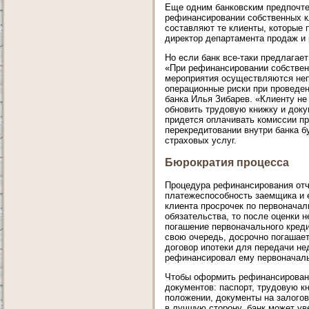
Еще одним банковским предпочте
рефинансировании собственных к
составляют те клиенты, которые
директор департамента продаж и 
Но если банк все-таки предлагае
«При рефинансировании собствен
мероприятия осуществляются неп
операционные риски при проведен
банка Илья Зибарев. «Клиенту не
обновить трудовую книжку и доку
придется оплачивать комиссии пр
перекредитовании внутри банка б
страховых услуг.
Бюрократия процесса
Процедура рефинансирования отч
платежеспособность заемщика и е
клиента просрочек по первонача
обязательства, то после оценки 
погашение первоначального кредит
свою очередь, досрочно погашает
договор ипотеки для передачи не
рефинансировал ему первоначаль
Чтобы оформить рефинансирование
документов: паспорт, трудовую к
положении, документы на залого
в лучшую сторону, банк может у