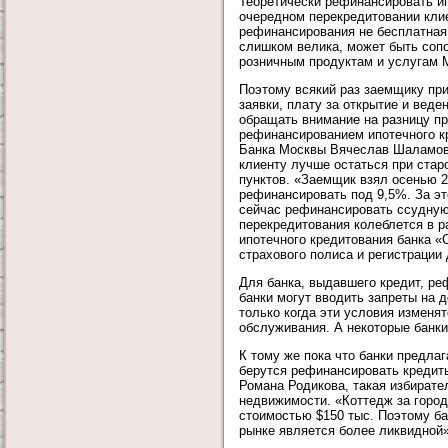
Теоретически рефинансировать ип
очередном перекредитовании кли
рефинансирования не бесплатная,
слишком велика, может быть соп
розничным продуктам и услугам 
Поэтому всякий раз заемщику при
заявки, плату за открытие и веде
обращать внимание на разницу пр
рефинансированием ипотечного кр
Банка Москвы Вячеслав Шаламов.
клиенту лучше остаться при стар
пунктов. «Заемщик взял осенью 2
рефинансировать под 9,5%. За это
сейчас рефинансировать ссудную 
перекредитования колеблется в р
ипотечного кредитования банка «
страхового полиса и регистрации 
Для банка, выдавшего кредит, р
банки могут вводить запреты на 
только когда эти условия изменя
обслуживания. А некоторые банк
К тому же пока что банки предла
берутся рефинансировать кредиты
Романа Родикова, такая избирате
недвижимости. «Коттедж за город
стоимостью $150 тыс. Поэтому б
рынке является более ликвидной»,