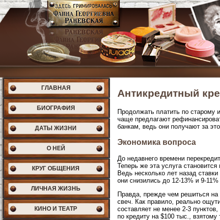
ГЛАВНАЯ
Антикредитный кре
БИОГРАФИЯ
Продолжать платить по старому и
чаще предлагают рефинансировать
банкам, ведь они получают за эт
ДАТЫ ЖИЗНИ
Экономика вопроса
О НЕЙ
До недавнего времени перекредит
Теперь же эта услуга становится
КРУГ ОБЩЕНИЯ
Ведь несколько лет назад ставки
они снизились до 12-13% и 9-11%
ЛИЧНАЯ ЖИЗНЬ
Правда, прежде чем решиться на 
свеч. Как правило, реально ощут
КИНО И ТЕАТР
составляет не менее 2-3 пунктов
по кредиту на $100 тыс., взятому