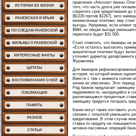
правления «Абсолют банка» Олег 
ИСТОРИИ ИЗ ЖИЗНИ
того, что часть долга уже погаше
сократить срок кредитования до 
($1226 против $1267), зато заем
РАНЕВСКАЯ И КРЫМ
ежемесячные платежи, ему стоит 
выгоды. Например, если клиент п
$994, но общая выгода уменьшится
ПО СЛЕДАМ РАНЕВСКОЙ
переплата будет $31 500.
Стоит отметить, что банкиры не 
ФИЛЬМЫ О РАНЕВСКОЙ
«Если осталось выплатить приме
аннуитетные платежи будут вклю
ИНТЕРЕСНЫЕ ФАКТЫ
уточняет директор департамента 
Журавлева.
ЦИТАТЫ
Для банкиров рефинансированный 
история, по которой можно оценит
Вместе с тем с момента снятия о
ВОСПОМИНАНИЯ О НЕЙ
ничем не обеспечен. Этот период 
Ряд банков предлагает заемщику 
недвижимости, находящийся в соб
ПУБЛИКАЦИИ
различающиеся процентные ставк
заемщику придется погашать кред
ПАМЯТЬ
Банки могут также поставить ус
связано с попыткой уменьшить ри
РАЗНОЕ
кредитования. В этом случае меж
ставка по кредиту не повышается
активно-пассивных операций бан
СТАТЬИ