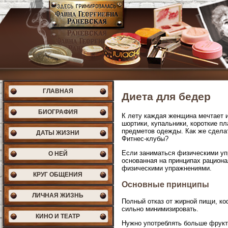
ГЛАВНАЯ
Диета для бедер
БИОГРАФИЯ
К лету каждая женщина мечтает и
шортики, купальники, короткие п
предметов одежды. Как же сделат
ДАТЫ ЖИЗНИ
Фитнес-клубы?
Если заниматься физическими уп
О НЕЙ
основанная на принципах рациона
физическими упражнениями.
КРУГ ОБЩЕНИЯ
Основные принципы
ЛИЧНАЯ ЖИЗНЬ
Полный отказ от жирной пищи, ко
сильно минимизировать.
КИНО И ТЕАТР
Нужно употреблять больше фрукто