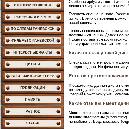
Особенно арбуз и дыни. В день с
ИСТОРИИ ИЗ ЖИЗНИ
лишнюю жидкость из организма. А 
Голодать сильно не надо. Разреш
РАНЕВСКАЯ И КРЫМ
йогурт. Время от времени можно 
перебарщивать
ПО СЛЕДАМ РАНЕВСКОЙ
Теперь несколько слов о физичес
должны быть внизу. Далее необхо
Нужно постараться коснуться кол
ФИЛЬМЫ О РАНЕВСКОЙ
Если упражнение дается тяжело, 
ИНТЕРЕСНЫЕ ФАКТЫ
Какая польза у такой дие
Специалисты отмечают, что данна
ЦИТАТЫ
— одна неделя. Но физические у
Есть ли противопоказани
ВОСПОМИНАНИЯ О НЕЙ
К сожалению, данная диета не м
ПУБЛИКАЦИИ
рекомендуется начинать диету лю
который может усугубить мочека
ПАМЯТЬ
Какие отзывы имеет данн
РАЗНОЕ
Многие женщины называю ее наиб
лишние килограммы (около трех). 
попробовать. Ведь красивые бед
СТАТЬИ