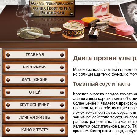
ГЛАВНАЯ
Диета против ульт
БИОГРАФИЯ
Многие из нас в летний период 
но солнцезащитную функцию могу
ДАТЫ ЖИЗНИ
Томатный соус и паста
О НЕЙ
Красная окраска плодов томата 
аналогичные каротиноиды обеспеч
более ценен и является прекрасн
КРУГ ОБЩЕНИЯ
препараты, способствующие проф
ложек томатной пасты, соуса или
защитное действие томатных про
ЛИЧНАЯ ЖИЗНЬ
распространяется на все части т
является растительное масло. Та
КИНО И ТЕАТР
красном болгарском перце, арбуза