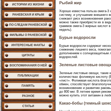
Рыбий жир
ИСТОРИИ ИЗ ЖИЗНИ
Хорошо известна польза омега-3 
РАНЕВСКАЯ И КРЫМ
систему, и улучшение внешнего в
снижают риск возникновения рако
можно также приобрести их в вид
ПО СЛЕДАМ РАНЕВСКОЙ
граммов омега-3 жирных кислот 
недель).
ФИЛЬМЫ О РАНЕВСКОЙ
Бурые водоросли
ИНТЕРЕСНЫЕ ФАКТЫ
Бурые водоросли содержат нескол
снижению лишнего веса, помогаю
дополнением к солнцезащитным л
ЦИТАТЫ
водорослей.
Зеленые листовые овощ
ВОСПОМИНАНИЯ О НЕЙ
Зеленые листовые овощи, такие к
ПУБЛИКАЦИИ
количествах фолиевую кислоту (B
«лист». Фолиевая кислота благот
обмен, способствует благополучн
ПАМЯТЬ
возникновению и развитию раковы
до 800 мкг. В летнее время реко
можно купить этот витамин в люб
РАЗНОЕ
Какао-бобы (темный шок
СТАТЬИ