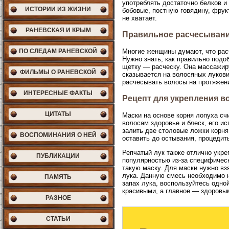
употреблять достаточно белков и
ИСТОРИИ ИЗ ЖИЗНИ
бобовые, постную говядину, фрукт
не хватает.
РАНЕВСКАЯ И КРЫМ
Правильное расчесыван
ПО СЛЕДАМ РАНЕВСКОЙ
Многие женщины думают, что расч
Нужно знать, как правильно подо
щетку — расческу. Она массажир
ФИЛЬМЫ О РАНЕВСКОЙ
сказывается на волосяных луков
расчесывать волосы на протяжени
ИНТЕРЕСНЫЕ ФАКТЫ
Рецепт для укрепления в
ЦИТАТЫ
Маски на основе корня лопуха с
волосам здоровье и блеск, его и
залить две столовые ложки корня
ВОСПОМИНАНИЯ О НЕЙ
оставить до остывания, процедит
Репчатый лук также отлично укре
ПУБЛИКАЦИИ
популярностью из-за специфическо
такую маску. Для маски нужно вз
лука. Данную смесь необходимо 
ПАМЯТЬ
запах лука, воспользуйтесь одно
красивыми, а главное — здоровы
РАЗНОЕ
СТАТЬИ