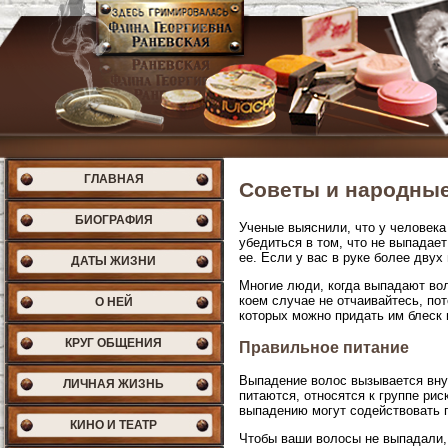
ГЛАВНАЯ
Советы и народные
БИОГРАФИЯ
Ученые выяснили, что у человека
убедиться в том, что не выпадае
ее. Если у вас в руке более двух
ДАТЫ ЖИЗНИ
Многие люди, когда выпадают воло
коем случае не отчаивайтесь, по
О НЕЙ
которых можно придать им блеск 
КРУГ ОБЩЕНИЯ
Правильное питание
Выпадение волос вызывается вну
ЛИЧНАЯ ЖИЗНЬ
питаются, относятся к группе ри
выпадению могут содействовать 
КИНО И ТЕАТР
Чтобы ваши волосы не выпадали,