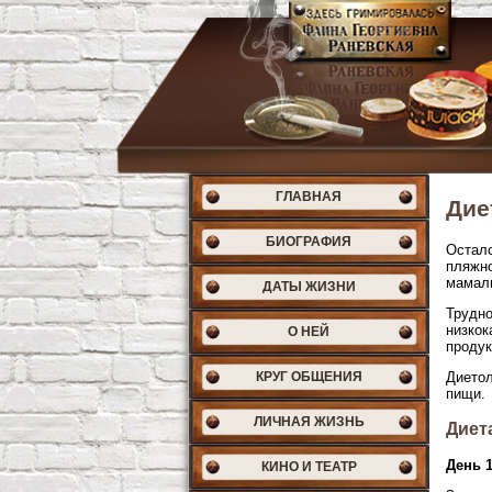
ГЛАВНАЯ
Дие
БИОГРАФИЯ
Осталс
пляжно
мамалы
ДАТЫ ЖИЗНИ
Трудно
низкок
О НЕЙ
продук
КРУГ ОБЩЕНИЯ
Диетол
пищи.
ЛИЧНАЯ ЖИЗНЬ
Диет
День 
КИНО И ТЕАТР