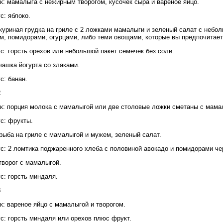
к: мамалыга с нежирным творогом, кусочек сыра и вареное яйцо.
с: яблоко.
куриная грудка на гриле с 2 ложками мамалыги и зеленый салат с небо
м, помидорами, огурцами, либо теми овощами, которые вы предпочитает
с: горсть орехов или небольшой пакет семечек без соли.
чашка йогурта со злаками.
с: банан.
2
к: порция молока с мамалыгой или две столовые ложки сметаны с мама
с: фрукты.
рыба на гриле с мамалыгой и мужем, зеленый салат.
с: 2 ломтика поджаренного хлеба с половиной авокадо и помидорами че
творог с мамалыгой.
с: горсть миндаля.
3
к: вареное яйцо с мамалыгой и творогом.
с: горсть миндаля или орехов плюс фрукт.