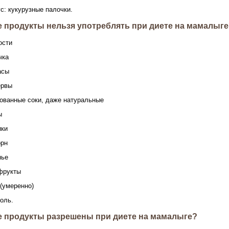
с: кукурузные палочки.
е продукты нельзя употреблять при диете на мамалыг
ости
чка
асы
ервы
рованные соки, даже натуральные
ы
ики
орн
нье
фрукты
 (умеренно)
голь.
е продукты разрешены при диете на мамалыге?