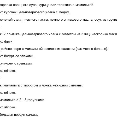
тарелка овощного супа, курица или телятина с мамалыгой.
с: кусочек цельнозернового хлеба с медом.
зеленый салат, немного пасты, немного оливкового масла, соус из горчи
4
к: 2 ломтика цельнозернового хлеба с омлетом из 2 яиц, несколько масл
с: фрукт.
грибное пюре с мамалыгой и зеленым салатом (как можно больше).
с: йогурт со злаками.
суп-крем с гренками.
с: яблоко.
5
к: мамалыга с творогом и ложка нежирной сметаны.
с: яблоко.
мамалыга с 2—3 голубцами.
с: яблоко.
большая порция салата.