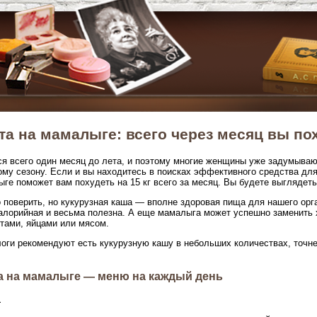
та на мамалыге: всего через месяц вы пох
я всего один месяц до лета, и поэтому многие женщины уже задумывают
му сезону. Если и вы находитесь в поисках эффективного средства для
ге поможет вам похудеть на 15 кг всего за месяц. Вы будете выглядеть
 поверить, но кукурузная каша — вполне здоровая пища для нашего орг
алорийная и весьма полезна. А еще мамалыга может успешно заменить 
тами, яйцами или мясом.
оги рекомендуют есть кукурузную кашу в небольших количествах, точне
а на мамалыге — меню на каждый день
1