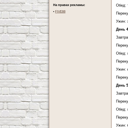
На правах рекламы:
Обед: 
•
FIVE88
Переку
Ужин: 
День 
Завтра
Переку
Обед: 
Переку
Ужин: 
Переку
День 
Завтра
Переку
Обед: 
Переку
Ужин: 