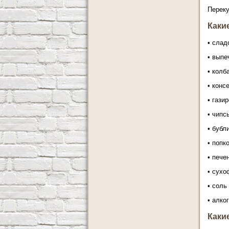
Переку
Каки
• слад
• выпе
• колб
• конс
• гази
• чипс
• бубл
• попк
• пече
• сухо
• соль
• алко
Каки