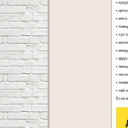
• куку
• цель
• мясо
• поми
• суп 
• моло
• минд
• фрук
• овощ
• чесн
• олив
• чай 
Если в