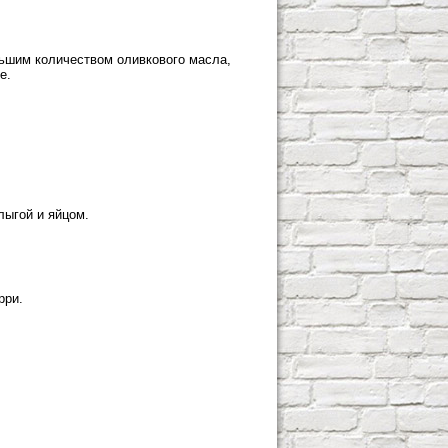
льшим количеством оливкового масла,
е.
лыгой и яйцом.
рри.