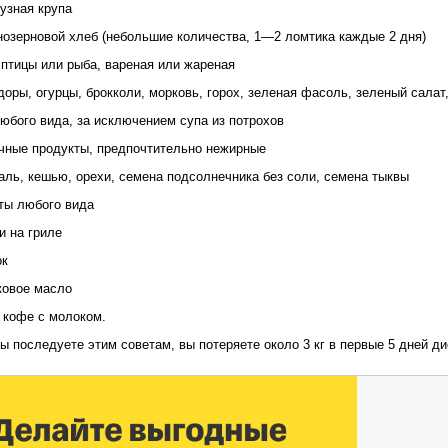
рузная крупа
нозерновой хлеб (небольшие количества, 1—2 ломтика каждые 2 дня)
 птицы или рыба, вареная или жареная
доры, огурцы, брокколи, морковь, горох, зеленая фасоль, зеленый салат,
любого вида, за исключением супа из потрохов
чные продукты, предпочтительно нежирные
аль, кешью, орехи, семена подсолнечника без соли, семена тыквы
ты любого вида
и на гриле
ок
ковое масло
и кофе с молоком.
ы последуете этим советам, вы потеряете около 3 кг в первые 5 дней дие