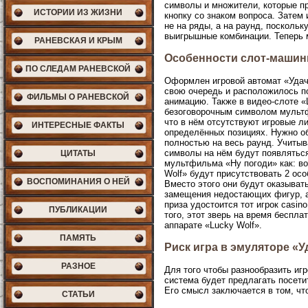
символы и множители, которые пр
ИСТОРИИ ИЗ ЖИЗНИ
кнопку со знаком вопроса. Затем
не на ряды, а на раунд, поскольк
выигрышные комбинации. Теперь м
РАНЕВСКАЯ И КРЫМ
Особенности слот-машин
ПО СЛЕДАМ РАНЕВСКОЙ
Оформлен игровой автомат «Удачл
свою очередь и расположилось по
ФИЛЬМЫ О РАНЕВСКОЙ
анимацию. Также в видео-слоте «
безоговорочным символом мультф
что в нём отсутствуют игровые л
ИНТЕРЕСНЫЕ ФАКТЫ
определённых позициях. Нужно об
полностью на весь раунд. Учитыв
символы на нём будут появляться
ЦИТАТЫ
мультфильма «Ну погоди» как: волк
Wolf» будут присутствовать 2 осо
ВОСПОМИНАНИЯ О НЕЙ
Вместо этого они будут оказыват
замещения недостающих фигур, а 
приза удостоится тот игрок casin
ПУБЛИКАЦИИ
того, этот зверь на время беспл
аппарате «Lucky Wolf».
ПАМЯТЬ
Риск игра в эмуляторе «
РАЗНОЕ
Для того чтобы разнообразить иг
система будет предлагать посети
Его смысл заключается в том, чт
СТАТЬИ