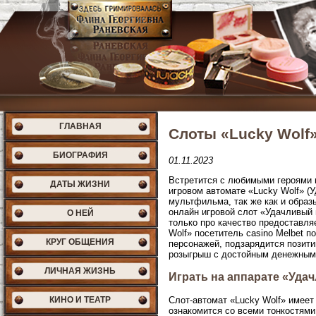
ГЛАВНАЯ
Слоты «Lucky Wolf»
БИОГРАФИЯ
01.11.2023
Встретится с любимыми героями м
ДАТЫ ЖИЗНИ
игровом автомате «Lucky Wolf» (
мультфильма, так же как и образы
онлайн игровой слот «Удачливый 
О НЕЙ
только про качество предоставляе
Wolf» посетитель casino Melbet 
КРУГ ОБЩЕНИЯ
персонажей, подзарядится позитив
розыгрыш с достойным денежным 
ЛИЧНАЯ ЖИЗНЬ
Играть на аппарате «Уда
КИНО И ТЕАТР
Слот-автомат «Lucky Wolf» имеет
ознакомится со всеми тонкостями