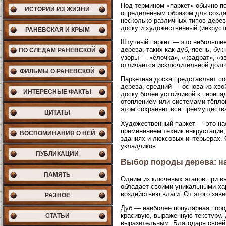
Под термином «паркет» обычно п
ИСТОРИИ ИЗ ЖИЗНИ
определённым образом для созда
несколько различных типов дере
доску и художественный (инкруст
РАНЕВСКАЯ И КРЫМ
Штучный паркет — это небольшие
дерева, таких как дуб, ясень, б
ПО СЛЕДАМ РАНЕВСКОЙ
узоры — «ёлочка», «квадрат», «з
отличается исключительной долг
ФИЛЬМЫ О РАНЕВСКОЙ
Паркетная доска представляет с
дерева, средний — основа из хв
ИНТЕРЕСНЫЕ ФАКТЫ
доску более устойчивой к переп
отоплением или системами тёплог
этом сохраняет все преимущества
ЦИТАТЫ
Художественный паркет — это на
применением техник инкрустации,
ВОСПОМИНАНИЯ О НЕЙ
зданиях и люксовых интерьерах.
укладчиков.
ПУБЛИКАЦИИ
Выбор породы дерева: на
ПАМЯТЬ
Одним из ключевых этапов при в
обладает своими уникальными хар
воздействию влаги. От этого зави
РАЗНОЕ
Дуб — наиболее популярная пород
красивую, выраженную текстуру. 
СТАТЬИ
выразительным. Благодаря своей