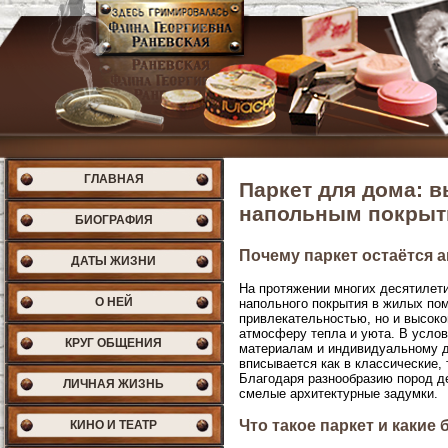
ГЛАВНАЯ
Паркет для дома: в
напольным покрыт
БИОГРАФИЯ
Почему паркет остаётся 
ДАТЫ ЖИЗНИ
На протяжении многих десятилет
О НЕЙ
напольного покрытия в жилых пом
привлекательностью, но и высок
атмосферу тепла и уюта. В усло
КРУГ ОБЩЕНИЯ
материалам и индивидуальному д
вписывается как в классические,
Благодаря разнообразию пород де
ЛИЧНАЯ ЖИЗНЬ
смелые архитектурные задумки.
Что такое паркет и какие
КИНО И ТЕАТР