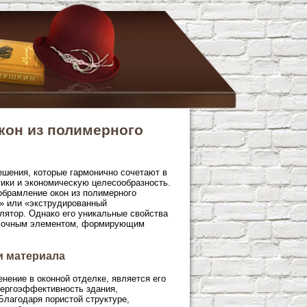
кон из полимерного
ешения, которые гармонично сочетают в
тики и экономическую целесообразность.
обрамление окон из полимерного
т» или «экструдированный
лятор. Однако его уникальные свойства
делочным элементом, формирующим
и материала
ение в оконной отделке, является его
нергоэффективность здания,
Благодаря пористой структуре,