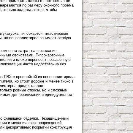
ется применять плиты с плотностью не
 нарезаются по размеру оконного проёма
тщательно заделываются, чтобы
тукатурка, гипсокартон, пластиковые
ы, но пенополистирол занимает особую
ременных затрат на высыхание,
нными свойствами. Гипсокартонные
плении и плохо переносят повышенную
плоизоляция часто недостаточна без
ов ПВХ с прослойкой из пенополистирола
ителя, но стоит дороже и менее гибко в
олистирол предоставляет
только ровные откосы, но и сложные
енимым для реализации индивидуальных
его финишной отделки. Незащищённый
ния и механических повреждений.
ли декоративных покрытий конструкция