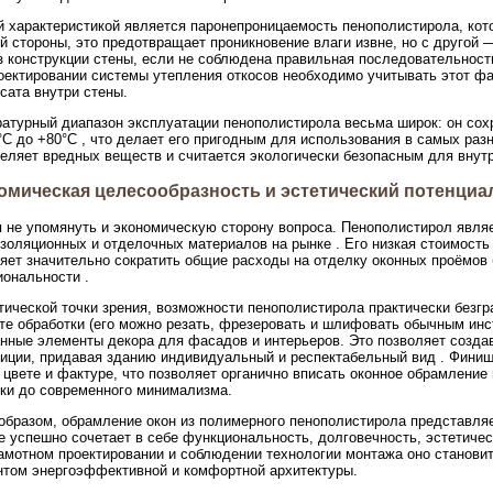
 характеристикой является паронепроницаемость пенополистирола, котор
й стороны, это предотвращает проникновение влаги извне, но с другой
з конструкции стены, если не соблюдена правильная последовательност
оектировании системы утепления откосов необходимо учитывать этот фа
сата внутри стены.
атурный диапазон эксплуатации пенополистирола весьма широк: он сох
°C до +80°C , что делает его пригодным для использования в самых ра
еляет вредных веществ и считается экологически безопасным для внутр
омическая целесообразность и эстетический потенциа
 не упомянуть и экономическую сторону вопроса. Пенополистирол явля
золяционных и отделочных материалов на рынке . Его низкая стоимость
яет значительно сократить общие расходы на отделку оконных проёмов 
ональности .
тической точки зрения, возможности пенополистирола практически безгр
те обработки (его можно резать, фрезеровать и шлифовать обычным инс
нные элементы декора для фасадов и интерьеров. Это позволяет созда
иции, придавая зданию индивидуальный и респектабельный вид . Финиш
цвете и фактуре, что позволяет органично вписать оконное обрамление
ки до современного минимализма.
образом, обрамление окон из полимерного пенополистирола представля
е успешно сочетает в себе функциональность, долговечность, эстетичес
амотном проектировании и соблюдении технологии монтажа оно становит
том энергоэффективной и комфортной архитектуры.