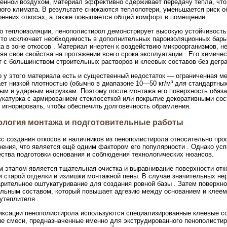
енной воздухом, материал эффективно сдерживает передачу тепла, что
ого климата. В результате снижаются теплопотери, уменьшается риск о
ренних откосах, а также повышается общий комфорт в помещении .
 теплоизоляции, пенополистирол демонстрирует высокую устойчивость 
что исключает необходимость в дополнительных пароизоляционных барь
ка в зоне откосов . Материал инертен к воздействию микроорганизмов, н
яя свои свойства на протяжении всего срока эксплуатации . Его химиче
т с большинством строительных растворов и клеевых составов без дегра
 у этого материала есть и существенный недостаток — ограниченная м
ет низкой плотностью (обычно в диапазоне 10—50 кг/м³ для стандартных
ым и ударным нагрузкам. Поэтому после монтажа его поверхность обяза
укатурка с армированием стеклосеткой или покрытие декоративными сос
 игнорировать, чтобы обеспечить долговечность обрамления.
ология монтажа и подготовительные работы
с создания откосов и наличников из пенополистирола относительно про
ения, что является ещё одним фактором его популярности . Однако усп
ества подготовки основания и соблюдения технологических нюансов.
 этапом является тщательная очистка и выравнивание поверхности отко
и старой отделки и излишки монтажной пены. В случае значительных не
рительное оштукатуривание для создания ровной базы . Затем поверхно
льным составом, который повышает адгезию между основанием и клеем
утеплителя .
ксации пенополистирола используются специализированные клеевые сос
е смеси, предназначенные именно для экструдированного пенополистиро