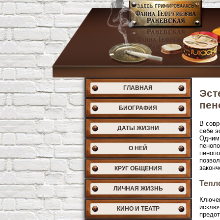
ГЛАВНАЯ
Эст
пен
БИОГРАФИЯ
В совр
ДАТЫ ЖИЗНИ
себе э
Одним 
пенопо
О НЕЙ
пенопо
позвол
законч
КРУГ ОБЩЕНИЯ
Тепл
ЛИЧНАЯ ЖИЗНЬ
Ключев
исключ
КИНО И ТЕАТР
предот