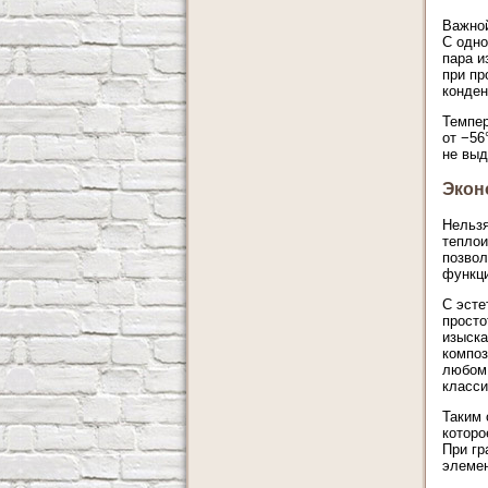
Важной
С одно
пара и
при пр
конден
Темпер
от −56
не выд
Экон
Нельзя
теплои
позвол
функци
С эсте
просто
изыска
композ
любом 
класси
Таким 
которо
При гр
элемен