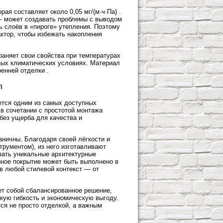
ая составляет около 0,05 мг/(м·ч·Па) .
 — может создавать проблемы с выводом
ь слоёв в «пироге» утепления. Поэтому
ктор, чтобы избежать накопления
раняет свои свойства при температурах
зных климатических условиях. Материал
енней отделки .
л
ется одним из самых доступных
 в сочетании с простотой монтажа
без ущерба для качества и
аничны. Благодаря своей лёгкости и
трументом), из него изготавливают
вать уникальные архитектурные
ное покрытие может быть выполнено в
 в любой стилевой контекст — от
ет собой сбалансированное решение,
кую гибкость и экономическую выгоду.
ся не просто отделкой, а важным