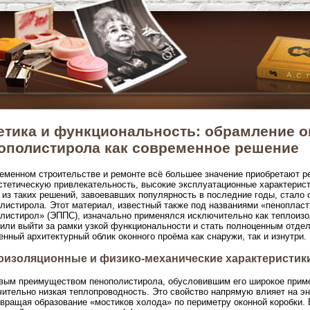
етика и функциональность: обрамление о
ополистирола как современное решение
еменном строительстве и ремонте всё большее значение приобретают р
стетическую привлекательность, высокие эксплуатационные характерис
из таких решений, завоевавших популярность в последние годы, стало 
листирола. Этот материал, известный также под названиями «пеноплас
листирол» (ЭППС), изначально применялся исключительно как теплоизо
или выйти за рамки узкой функциональности и стать полноценным от
енный архитектурный облик оконного проёма как снаружи, так и изнутри.
оизоляционные и физико-механические характеристик
ым преимуществом пенополистирола, обусловившим его широкое примен
ительно низкая теплопроводность. Это свойство напрямую влияет на э
вращая образование «мостиков холода» по периметру оконной коробки. 