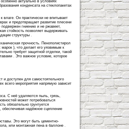
 особенно актуально в условиях
бразования конденсата на стеклопакетах
к влаге. Он практически не впитывает
ерах и предотвращает развитие плесени
е подвержен гниению и не ржавеет,
ская стойкость позволяет выдерживать
дации структуры .
еханическая прочность. Пенополистирол
 марок ), что делает его уязвимым к
тельно требует защитной отделки, такой
тавами . Это важное условие, которое
ст и доступен для самостоятельного
ех всего мероприятия напрямую зависит
са. С неё удаляются пыль, грязь,
ровностей может потребоваться
сть обязательно грунтуется
, обеспечивая надёжное сцепление
тавы. Это могут быть цементно-
ла, или монтажная пена в баллоне .