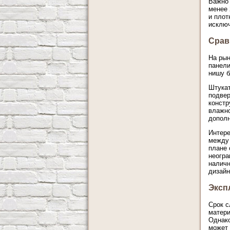
Важно 
менее 
и плот
исключ
Срав
На рын
панели
нишу б
Штукат
подвер
констр
влажно
дополн
Интере
между 
плане 
неогра
наличн
дизайн
Эксп
Срок с
матери
Однако
может 