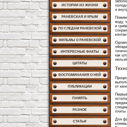
заполн
ИСТОРИИ ИЗ ЖИЗНИ
холодн
и внут
РАНЕВСКАЯ И КРЫМ
Помимо
воду, 
и гриб
ПО СЛЕДАМ РАНЕВСКОЙ
сохран
контак
ФИЛЬМЫ О РАНЕВСКОЙ
Однако
облада
точечн
ИНТЕРЕСНЫЕ ФАКТЫ
как шт
нельзя
ЦИТАТЫ
Техн
ВОСПОМИНАНИЯ О НЕЙ
Процес
выполн
от кач
ПУБЛИКАЦИИ
Первым
ПАМЯТЬ
остатк
предва
специа
РАЗНОЕ
плиты 
Для фи
СТАТЬИ
клеевы