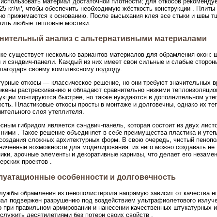
использовать материал достаточной плотности; для откосов рекоменду
25 кг/м³, чтобы обеспечить необходимую жёсткость конструкции . Плиты
но прижимаются к основанию. После высыхания клея все стыки и швы 
ить любые тепловые мостики.
нительный анализ с альтернативными материалами
ке существует несколько вариантов материалов для обрамления окон: ш
 и сэндвич-панели. Каждый из них имеет свои сильные и слабые сторон
лагодаря своему комплексному подходу.
урные откосы — классическое решение, но они требуют значительных в
жены растрескиванию и обладают сравнительно низкими теплоизоляцио
укции монтируются быстрее, но также нуждаются в дополнительном уте
сть. Пластиковые откосы просты в монтаже и долговечны, однако их те
ительного слоя утеплителя.
сным гибридом является сэндвич-панель, которая состоит из двух лист
ними . Такое решение объединяет в себе преимущества пластика и утепл
создания сложных архитектурных форм. В свою очередь, чистый пеноп
ниченные возможности для моделирования: из него можно создавать не 
ики, арочные элементы и декоративные карнизы, что делает его незам
ерских проектов .
луатационные особенности и долговечность
лужбы обрамления из пенополистирола напрямую зависит от качества 
ал подвержен разрушению под воздействием ультрафиолетового излуче
 при правильном армировании и нанесении качественных штукатурных и
служить десятилетиями без потери своих свойств .