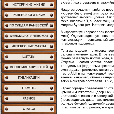
экземпляра с серьезным аварий
ИСТОРИИ ИЗ ЖИЗНИ
Чаще встречается наиболее прос
кузовом без стекол) или грузопа
РАНЕВСКАЯ И КРЫМ
достаточно высоком уровне. Как
механической КП, а более мощны
модели Syncro (см. Историю моде
ПО СЛЕДАМ РАНЕВСКОЙ
Микроавтобус «Каравелла» (заок
мест). Отделка здесь уже побога
ФИЛЬМЫ О РАНЕВСКОЙ
комплектации — центральный зам
плафоном подсветки.
ИНТЕРЕСНЫЕ ФАКТЫ
Флагман модели — люксовая вер
салона и комплектации. В третье
ЦИТАТЫ
можно развернуть против хода, в 
Отделка — самая богатая, вплоть
холодильник (под левым креслом 
ВОСПОМИНАНИЯ О НЕЙ
окон и даже противомоскитная с
часто АКП и полноприводной тра
ателье (например, объем стандарт
ПУБЛИКАЦИИ
таких монстров составлял 11,9 с,
ПАМЯТЬ
«Транспортер» предлагали со ста
крыши и множеством «дверных» и 
частичной оцинковке и заводской
РАЗНОЕ
(производитель давал шестилетн
роликов боковой (сдвижной) двер
пластиковое тело ролика, его ди
СТАТЬИ