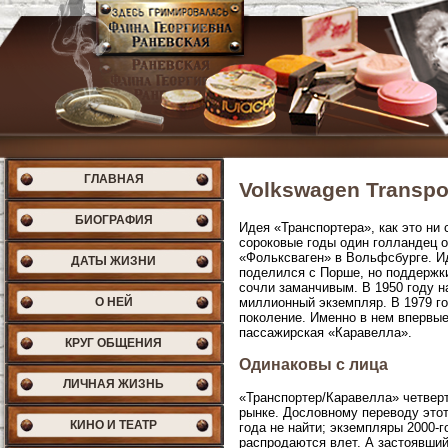
ГЛАВНАЯ
Volkswagen Transpo
БИОГРАФИЯ
Идея «Транспортера», как это ни
сороковые годы один голландец 
«Фольксваген» в Вольфсбурге. И
ДАТЫ ЖИЗНИ
поделился с Порше, но поддержк
сочли заманчивым. В 1950 году н
О НЕЙ
миллионный экземпляр. В 1979 го
поколение. Именно в нем впервы
пассажирская «Каравелла».
КРУГ ОБЩЕНИЯ
Одинаковы с лица
ЛИЧНАЯ ЖИЗНЬ
«Транспортер/Каравелла» четверт
рынке. Дословному переводу этот
КИНО И ТЕАТР
года не найти; экземпляры 2000-г
распродаются влет. А застоявший