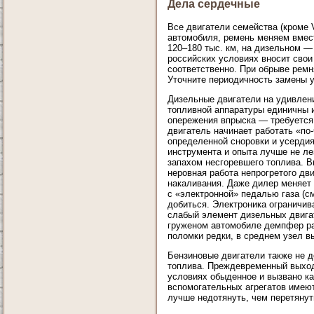
Дела сердечные
Все двигатели семейства (кроме
автомобиля, ремень меняем вмес
120–180 тыс. км, на дизельном —
российских условиях вносит свои
соответственно. При обрыве ремн
Уточните периодичность замены у
Дизельные двигатели на удивлени
топливной аппаратуры единичны 
опережения впрыска — требуется 
двигатель начинает работать «по
определенной сноровки и усердия
инструмента и опыта лучше не ле
запахом несгоревшего топлива. В
неровная работа непрогретого дв
накаливания. Даже дилер меняет 
с «электронной» педалью газа (см
добиться. Электроника ограничив
слабый элемент дизельных двига
груженом автомобиле демпфер раз
поломки редки, в среднем узел в
Бензиновые двигатели также не д
топлива. Преждевременный выход 
условиях обыденное и вызвано к
вспомогательных агрегатов имеют
лучше недотянуть, чем перетяну