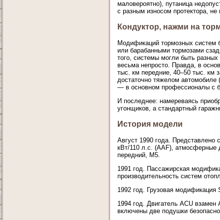
маловероятно), путаница недопус
с разным износом протектора, не 
Кондуктор, нажми на тор
Модификаций тормозных систем б
или барабанными тормозами сзад
того, системы могли быть разны
весьма непросто. Правда, в осно
тыс. км передние, 40–50 тыс. км 
достаточно тяжелом автомобиле (
— в основном профессионалы с 
И последнее: намереваясь приобр
угонщиков, а стандартный гаражн
История модели
Август 1990 года. Представлено се
кВт/110 л.с. (ААF), атмосферные д
передний, М5.
1991 год. Пассажирская модифик
производительность систем отопл
1992 год. Грузовая модификация Sy
1994 год. Двигатель ACU взамен 
включены две подушки безопасно