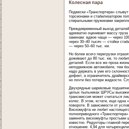
Колесная пара
Подвески «Транспортера» слывут
торсионами и стабилизатором поп
спиральными пружинами закрепле
Преждевременный выход деталей 
адекватно оценивает массу груза
заменам: вдвое чаще — через 100
через 30–40 тысяч — стойки стаб
— через 50–60 тыс. км.
Но более всего перегрузки отраз
доживают до 80 тыс. км, то люби
деталей. Если все же проза жизн
неподвижном автомобиле, тем бол
надо держать в уме его склоннос
дефект, а ограничитель драйверск
но почти без потери жидкости. С
Двухрядные шариковые подшипники
целых пыльниках ШРУСы выхажива
трансмиссия может считаться ли
колес. В этом, кстати, еще одна
повороте. В зависимости от усло
Вискомуфта не любит настоящего
полноприводного «Транспортера»
заменять вискомуфты простыми шл
известно. Редукторы главной пер
отношение: 4,94 для четырехцили