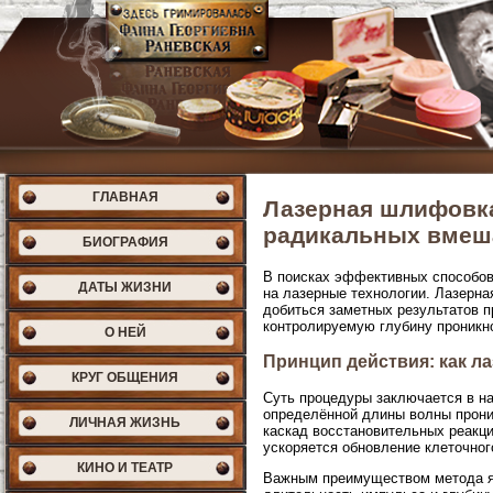
ГЛАВНАЯ
Лазерная шлифовка
радикальных вмеш
БИОГРАФИЯ
В поисках эффективных способов
ДАТЫ ЖИЗНИ
на лазерные технологии. Лазерн
добиться заметных результатов п
контролируемую глубину проникн
О НЕЙ
Принцип действия: как л
КРУГ ОБЩЕНИЯ
Суть процедуры заключается в на
определённой длины волны проник
ЛИЧНАЯ ЖИЗНЬ
каскад восстановительных реакци
ускоряется обновление клеточног
КИНО И ТЕАТР
Важным преимуществом метода я