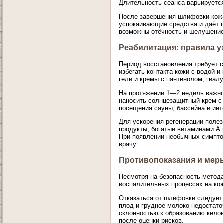
Длительность сеанса варьируется
После завершения шлифовки кожа 
успокаивающие средства и даёт 
возможны отёчность и шелушение
Реабилитация: правила у
Период восстановления требует 
избегать контакта кожи с водой 
гели и кремы с пантенолом, гиал
На протяжении 1—2 недель важно
наносить солнцезащитный крем с 
посещения сауны, бассейна и инт
Для ускорения регенерации поле
продукты, богатые витаминами А 
При появлении необычных симпто
врачу.
Противопоказания и мер
Несмотря на безопасность метода
воспалительных процессах на кож
Отказаться от шлифовки следует 
плод и грудное молоко недостат
склонностью к образованию кело
после оценки рисков.