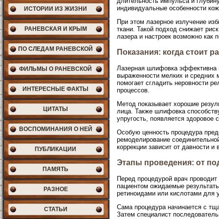
длительность импульса и глубину
индивидуальные особенности кожи
ИСТОРИИ ИЗ ЖИЗНИ
При этом лазерное излучение из
РАНЕВСКАЯ И КРЫМ
ткани. Такой подход снижает рис
лазера и настроек возможно как 
ПО СЛЕДАМ РАНЕВСКОЙ
Показания: когда стоит 
Лазерная шлифовка эффективна п
ФИЛЬМЫ О РАНЕВСКОЙ
выраженности мелких и средних м
помогает сгладить неровности ре
ИНТЕРЕСНЫЕ ФАКТЫ
процессов.
Метод показывает хорошие резул
ЦИТАТЫ
лица. Также шлифовка способств
упругость, появляется здоровое
ВОСПОМИНАНИЯ О НЕЙ
Особую ценность процедура предс
ремоделирование соединительной 
коррекции зависит от давности 
ПУБЛИКАЦИИ
Этапы проведения: от по
ПАМЯТЬ
Перед процедурой врач проводит
пациентом ожидаемые результаты
РАЗНОЕ
ретиноидами или кислотами для 
Сама процедура начинается с тща
СТАТЬИ
Затем специалист последователь