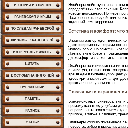
Элайнеры действуют иначе: они п
ИСТОРИИ ИЗ ЖИЗНИ
определённый этап лечения. Капп
новому положению. По мере прог
РАНЕВСКАЯ И КРЫМ
Постепенность воздействия снижа
заданный темп коррекции.
ПО СЛЕДАМ РАНЕВСКОЙ
Эстетика и комфорт: что 
ФИЛЬМЫ О РАНЕВСКОЙ
Внешний вид ортодонтических ко
даже современные керамические 
модели особенно заметны, хотя 
ИНТЕРЕСНЫЕ ФАКТЫ
Лингвальные брекеты, размещённы
дискомфорт из-за контакта с язык
ЦИТАТЫ
Элайнеры практически незаметны 
слизистую, не вызывают раздраж
время еды и гигиены упрощает ух
ВОСПОМИНАНИЯ О НЕЙ
здесь критически важна: для дос
сроки лечения увеличатся.
ПУБЛИКАЦИИ
Показания и ограничения
ПАМЯТЬ
Брекет-системы универсальны и 
промежутков между зубами до се
неправильным положением отдель
РАЗНОЕ
прикусе, а также в случаях, тре
Элайнеры хорошо показывают себя
СТАТЬИ
поворотах зубов и выравнивании