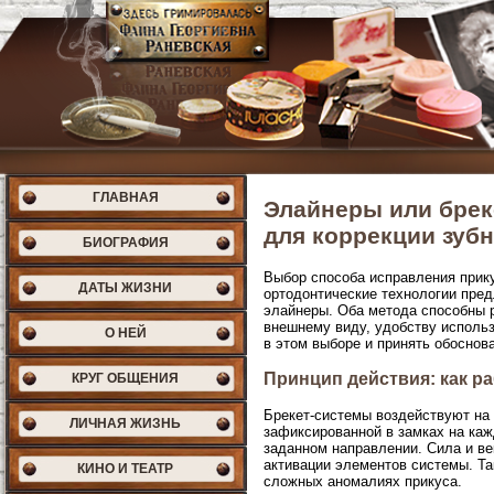
ГЛАВНАЯ
Элайнеры или брек
для коррекции зубн
БИОГРАФИЯ
Выбор способа исправления прик
ДАТЫ ЖИЗНИ
ортодонтические технологии пред
элайнеры. Оба метода способны р
внешнему виду, удобству использ
О НЕЙ
в этом выборе и принять обоснов
Принцип действия: как р
КРУГ ОБЩЕНИЯ
Брекет-системы воздействуют на 
ЛИЧНАЯ ЖИЗНЬ
зафиксированной в замках на каж
заданном направлении. Сила и ве
активации элементов системы. Т
КИНО И ТЕАТР
сложных аномалиях прикуса.