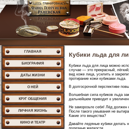
ГЛАВНАЯ
Кубики льда для л
БИОГРАФИЯ
Кубики льда для лица можно испо
случае — это прекрасный, лёгкий
вид коже лица, усилить и закре
ДАТЫ ЖИЗНИ
протирание кожи кубиками льда.
В долгосрочной перспективе повы
О НЕЙ
Волшебная сила кубиков льда зак
КРУГ ОБЩЕНИЯ
дальнейшем приводит к увеличени
Не заморозьте себя! Лёд должен с
ЛИЧНАЯ ЖИЗНЬ
После такого умывания не вытира
Какие это вещества?
КИНО И ТЕАТР
Давайте ледяные кубики делать н
полезные жидкости.