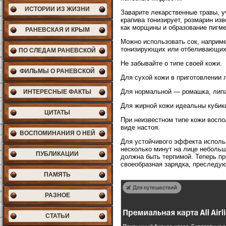
ИСТОРИИ ИЗ ЖИЗНИ
Заварите лекарственные травы, у
крапива тонизирует, розмарин из
как морщины и образование пигмен
РАНЕВСКАЯ И КРЫМ
Можно использовать сок, например
тонизирующих или отбеливающих
ПО СЛЕДАМ РАНЕВСКОЙ
Не забывайте о типе своей кожи.
ФИЛЬМЫ О РАНЕВСКОЙ
Для сухой кожи в приготовлении 
Для нормальной — ромашка, лип
ИНТЕРЕСНЫЕ ФАКТЫ
Для жирной кожи идеальны кубики
ЦИТАТЫ
При неизвестном типе кожи воспо
виде настоя.
ВОСПОМИНАНИЯ О НЕЙ
Для устойчивого эффекта исполь
несколько минут на лице небольш
ПУБЛИКАЦИИ
должна быть терпимой. Теперь пр
своеобразная зарядка, преследую
ПАМЯТЬ
РАЗНОЕ
СТАТЬИ