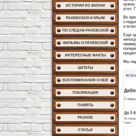
нужно 
ИСТОРИИ ИЗ ЖИЗНИ
угол. 
Во вре
РАНЕВСКАЯ И КРЫМ
следую
и всмо
ПО СЛЕДАМ РАНЕВСКОЙ
Еще од
непоср
ФИЛЬМЫ О РАНЕВСКОЙ
пример
попере
продел
ИНТЕРЕСНЫЕ ФАКТЫ
Мы над
ЦИТАТЫ
ВОСПОМИНАНИЯ О НЕЙ
ПУБЛИКАЦИИ
ПАМЯТЬ
РАЗНОЕ
СТАТЬИ