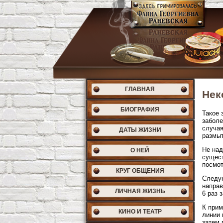
ГЛАВНАЯ
Нек
БИОГРАФИЯ
Такое 
заболе
случая
ДАТЫ ЖИЗНИ
размыт
Не над
О НЕЙ
сущест
посмот
КРУГ ОБЩЕНИЯ
Следую
направ
ЛИЧНАЯ ЖИЗНЬ
6 раз 
К прим
КИНО И ТЕАТР
линии 
затем 