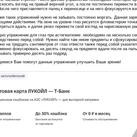
скосить взгляд на правый верхний угол, а после постепенно перевести в
После чего приставляется палец к переносице и на него фокусируется вз
мя таких упражнений нужно не забывать постоянно моргать. Данная заря
щими действиями. На окне на уровне глаз рисуется фломастером точка.
треться вдаль и далее резко перевести свой взгляд на нарисованную ран
но упражнение для глаз при астигматизме: необходимо на несколько с
едственно перед собой. Нужно найти там некие предметы и сфокусироват
но на тридцать сантиметров от глаз отвести также перед собой указате
менно фокусировать на десять секунд на предмете вдали после на паль
ывать примерно десять раз подряд.
еемся Вам помогут данные упражнения улучшить Ваше зрение!