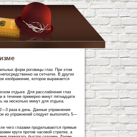
тизме
вильных форм роговицы глаз. При этом
непосредственно на сетчатке. В других
ное изображение, которое выражается
еском отдыхе. Для расслабления глаз
и в течение примерно минут пятнадцати
ть на несколько минут для отдыха.
2—3 раза в день. Данные упражнения
дое из упражнений следует выполнять 5—
осле чего глазами проделываются прямые
азами круги против часовой стрелке, а
емя поморгать быстро глазами. Далее