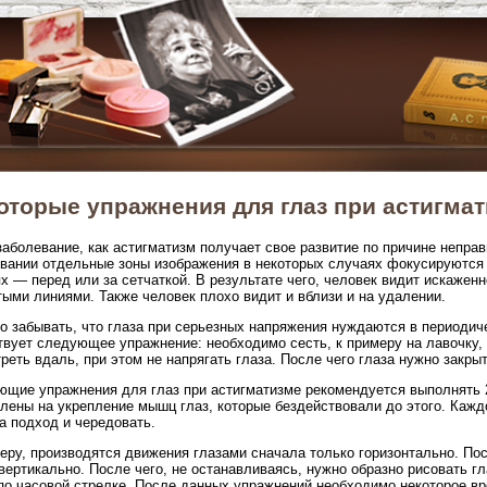
оторые упражнения для глаз при астигма
заболевание, как астигматизм получает свое развитие по причине непра
вании отдельные зоны изображения в некоторых случаях фокусируются 
х — перед или за сетчаткой. В результате чего, человек видит искажен
ыми линиями. Также человек плохо видит и вблизи и на удалении.
о забывать, что глаза при серьезных напряжения нуждаются в периодич
вует следующее упражнение: необходимо сесть, к примеру на лавочку, 
реть вдаль, при этом не напрягать глаза. После чего глаза нужно закры
щие упражнения для глаз при астигматизме рекомендуется выполнять 
лены на укрепление мышц глаз, которые бездействовали до этого. Каж
за подход и чередовать.
еру, производятся движения глазами сначала только горизонтально. П
вертикально. После чего, не останавливаясь, нужно образно рисовать гл
по часовой стрелке. После данных упражнений необходимо некоторое вр