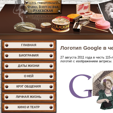
ГЛАВНАЯ
Логотип Google в 
БИОГРАФИЯ
27 августа 2011 года в честь 11
логотип с изображением актрисы.
ДАТЫ ЖИЗНИ
О НЕЙ
КРУГ ОБЩЕНИЯ
ЛИЧНАЯ ЖИЗНЬ
КИНО И ТЕАТР